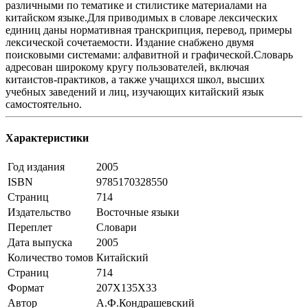
различными по тематике и стилистике материалами на
китайском языке.Для приводимых в словаре лексических
единиц даны нормативная транскрипция, перевод, примеры
лексической сочетаемости. Издание снабжено двумя
поисковыми системами: алфавитной и графической.Словарь
адресован широкому кругу пользователей, включая
китаистов-практиков, а также учащихся школ, высших
учебных заведений и лиц, изучающих китайский язык
самостоятельно.
Характеристики
Год издания
2005
ISBN
9785170328550
Страниц
714
Издательство
Восточные языки
Переплет
Словари
Дата выпуска
2005
Количество томов
Китайский
Страниц
714
Формат
207Х135Х33
Автор
А.Ф.Кондрашевский