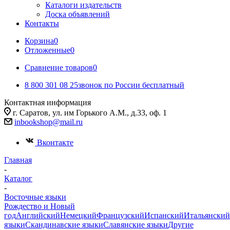
Каталоги издательств
Доска объявлений
Контакты
Корзина
0
Отложенные
0
Сравнение товаров
0
8 800 301 08 25
звонок по России бесплатный
Контактная информация
г. Саратов, ул. им Горького А.М., д.33, оф. 1
inbookshop@mail.ru
Вконтакте
Главная
-
Каталог
-
Восточные языки
Рождество и Новый
год
Английский
Немецкий
Французский
Испанский
Итальянский
языки
Скандинавские языки
Славянские языки
Другие