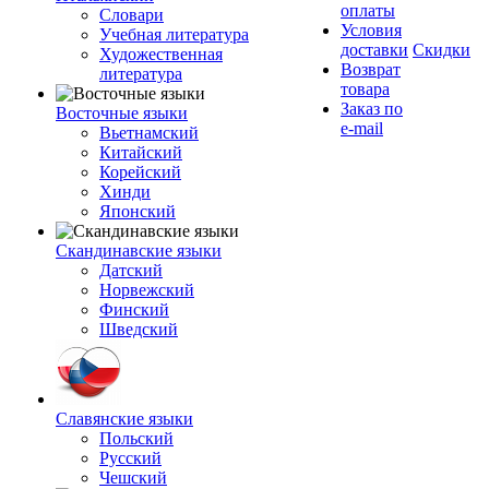
оплаты
Словари
Условия
Учебная литература
доставки
Скидки
Художественная
Возврат
литература
товара
Заказ по
Восточные языки
e-mail
Вьетнамский
Китайский
Корейский
Хинди
Японский
Скандинавские языки
Датский
Норвежский
Финский
Шведский
Славянские языки
Польский
Русский
Чешский