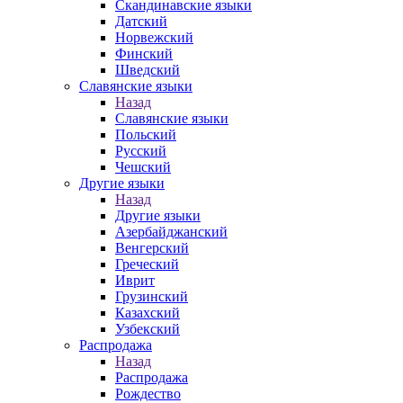
Скандинавские языки
Датский
Норвежский
Финский
Шведский
Славянские языки
Назад
Славянские языки
Польский
Русский
Чешский
Другие языки
Назад
Другие языки
Азербайджанский
Венгерский
Греческий
Иврит
Грузинский
Казахский
Узбекский
Распродажа
Назад
Распродажа
Рождество