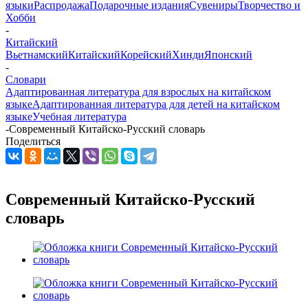
языки
Распродажа
Подарочные издания
Сувениры
Творчество и
Хобби
-
Китайский
Вьетнамский
Китайский
Корейский
Хинди
Японский
-
Словари
Адаптированная литература для взрослых на китайском
языке
Адаптированная литература для детей на китайском
языке
Учебная литература
-
Современный Китайско-Русский словарь
Поделиться
Современный Китайско-Русский
словарь