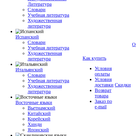
Литература
Словари
Учебная литература
Художественная
литература
Испанский
Словари
О
Учебная литература
Художественная
Как купить
литература
Условия
Итальянский
оплаты
Словари
Условия
Учебная литература
доставки
Скидки
Художественная
Возврат
литература
товара
Заказ по
Восточные языки
e-mail
Вьетнамский
Китайский
Корейский
Хинди
Японский