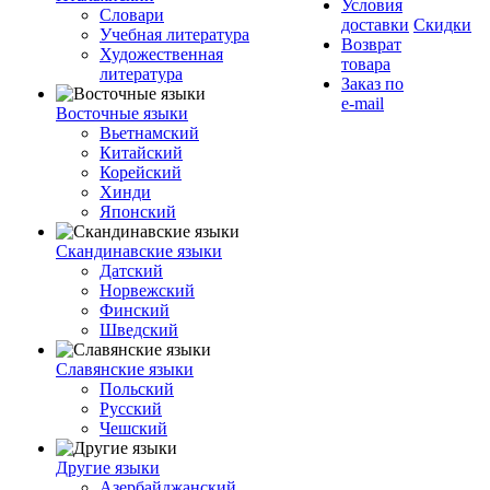
Условия
Словари
доставки
Скидки
Учебная литература
Возврат
Художественная
товара
литература
Заказ по
e-mail
Восточные языки
Вьетнамский
Китайский
Корейский
Хинди
Японский
Скандинавские языки
Датский
Норвежский
Финский
Шведский
Славянские языки
Польский
Русский
Чешский
Другие языки
Азербайджанский