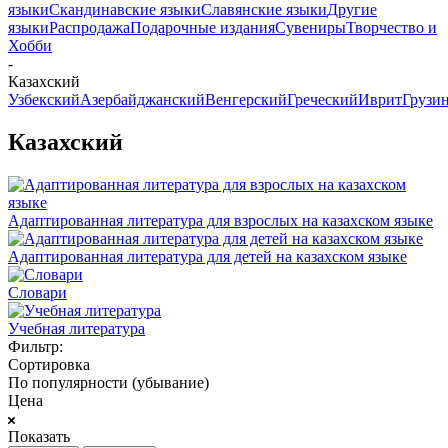
языки
Скандинавские языки
Славянские языки
Другие
языки
Распродажа
Подарочные издания
Сувениры
Творчество и
Хобби
-
Казахский
Узбекский
Азербайджанский
Венгерский
Греческий
Иврит
Грузи
Казахский
Адаптированная литература для взрослых на казахском языке
Адаптированная литература для детей на казахском языке
Словари
Учебная литература
Фильтр:
Сортировка
По популярности (убывание)
Цена
Показать