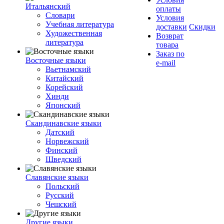
Итальянский
оплаты
Словари
Условия
Учебная литература
доставки
Скидки
Художественная
Возврат
литература
товара
Заказ по
Восточные языки
e-mail
Вьетнамский
Китайский
Корейский
Хинди
Японский
Скандинавские языки
Датский
Норвежский
Финский
Шведский
Славянские языки
Польский
Русский
Чешский
Другие языки