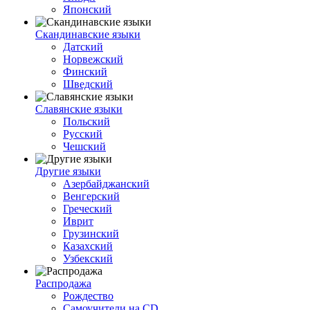
Японский
Скандинавские языки
Датский
Норвежский
Финский
Шведский
Славянские языки
Польский
Русский
Чешский
Другие языки
Азербайджанский
Венгерский
Греческий
Иврит
Грузинский
Казахский
Узбекский
Распродажа
Рождество
Самоучители на CD