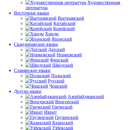
Художественная
литература
Восточные языки
Вьетнамский
Китайский
Корейский
Хинди
Японский
Скандинавские языки
Датский
Норвежский
Финский
Шведский
Славянские языки
Польский
Русский
Чешский
Другие языки
Азербайджанский
Венгерский
Греческий
Иврит
Грузинский
Казахский
Узбекский