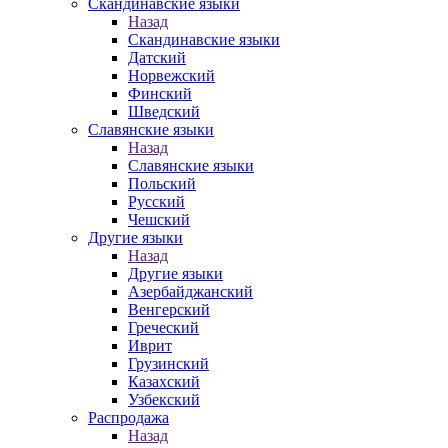
Скандинавские языки
Назад
Скандинавские языки
Датский
Норвежский
Финский
Шведский
Славянские языки
Назад
Славянские языки
Польский
Русский
Чешский
Другие языки
Назад
Другие языки
Азербайджанский
Венгерский
Греческий
Иврит
Грузинский
Казахский
Узбекский
Распродажа
Назад