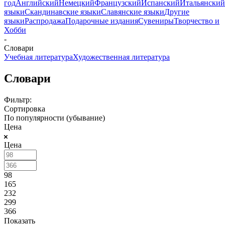
год
Английский
Немецкий
Французский
Испанский
Итальянский
языки
Скандинавские языки
Славянские языки
Другие
языки
Распродажа
Подарочные издания
Сувениры
Творчество и
Хобби
-
Словари
Учебная литература
Художественная литература
Словари
Фильтр:
Сортировка
По популярности (убывание)
Цена
Цена
98
165
232
299
366
Показать