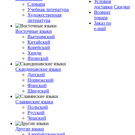
Условия
Словари
доставки
Скидки
Учебная литература
Возврат
Художественная
товара
литература
Заказ по
e-mail
Восточные языки
Вьетнамский
Китайский
Корейский
Хинди
Японский
Скандинавские языки
Датский
Норвежский
Финский
Шведский
Славянские языки
Польский
Русский
Чешский
Другие языки
Азербайджанский