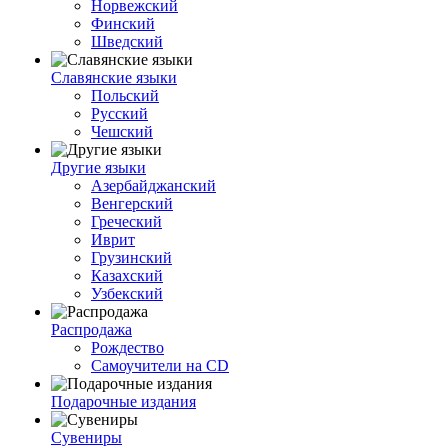
Норвежский
Финский
Шведский
Славянские языки
Польский
Русский
Чешский
Другие языки
Азербайджанский
Венгерский
Греческий
Иврит
Грузинский
Казахский
Узбекский
Распродажа
Рождество
Самоучители на CD
Подарочные издания
Сувениры