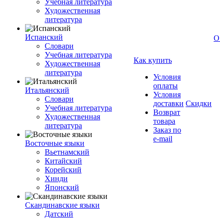
Учебная литература
Художественная
литература
Испанский
О
Словари
Учебная литература
Как купить
Художественная
литература
Условия
оплаты
Итальянский
Условия
Словари
доставки
Скидки
Учебная литература
Возврат
Художественная
товара
литература
Заказ по
e-mail
Восточные языки
Вьетнамский
Китайский
Корейский
Хинди
Японский
Скандинавские языки
Датский