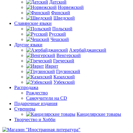
Датский
Норвежский
Финский
Шведский
Славянские языки
Польский
Русский
Чешский
Другие языки
Азербайджанский
Венгерский
Греческий
Иврит
Грузинский
Казахский
Узбекский
Распродажа
Рождество
Самоучители на CD
Подарочные издания
Сувениры
Канцелярские товары
Творчество и Хобби