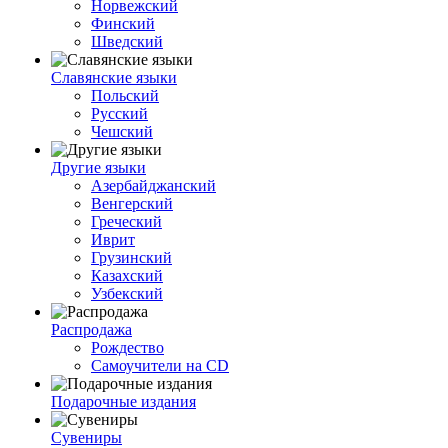
Норвежский
Финский
Шведский
Славянские языки
Польский
Русский
Чешский
Другие языки
Азербайджанский
Венгерский
Греческий
Иврит
Грузинский
Казахский
Узбекский
Распродажа
Рождество
Самоучители на CD
Подарочные издания
Сувениры