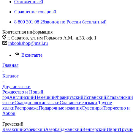
Отложенные
0
Сравнение товаров
0
8 800 301 08 25
звонок по России бесплатный
Контактная информация
г. Саратов, ул. им Горького А.М., д.33, оф. 1
inbookshop@mail.ru
Вконтакте
Главная
-
Каталог
-
Другие языки
Рождество и Новый
год
Английский
Немецкий
Французский
Испанский
Итальянский
языки
Скандинавские языки
Славянские языки
Другие
языки
Распродажа
Подарочные издания
Сувениры
Творчество и
Хобби
-
Греческий
Казахский
Узбекский
Азербайджанский
Венгерский
Иврит
Грузи