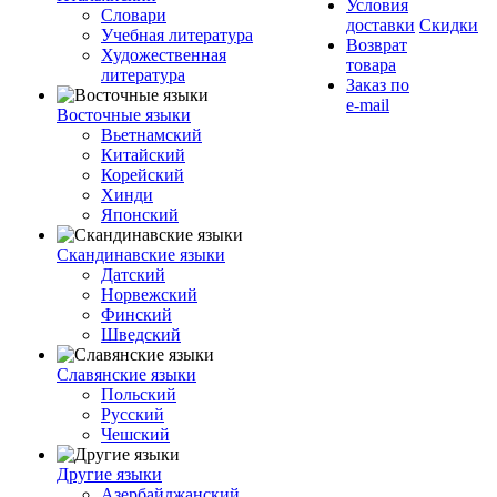
Условия
Словари
доставки
Скидки
Учебная литература
Возврат
Художественная
товара
литература
Заказ по
e-mail
Восточные языки
Вьетнамский
Китайский
Корейский
Хинди
Японский
Скандинавские языки
Датский
Норвежский
Финский
Шведский
Славянские языки
Польский
Русский
Чешский
Другие языки
Азербайджанский