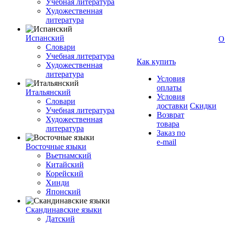
Учебная литература
Художественная
литература
Испанский
О
Словари
Учебная литература
Как купить
Художественная
литература
Условия
оплаты
Итальянский
Условия
Словари
доставки
Скидки
Учебная литература
Возврат
Художественная
товара
литература
Заказ по
e-mail
Восточные языки
Вьетнамский
Китайский
Корейский
Хинди
Японский
Скандинавские языки
Датский