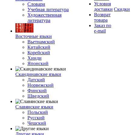
Условия
Словари
доставки
Скидки
Учебная литература
Возврат
Художественная
товара
литература
Заказ по
e-mail
Восточные языки
Вьетнамский
Китайский
Корейский
Хинди
Японский
Скандинавские языки
Датский
Норвежский
Финский
Шведский
Славянские языки
Польский
Русский
Чешский
Другие языки