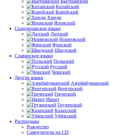
Вьетнамский
Китайский
Корейский
Хинди
Японский
Скандинавские языки
Датский
Норвежский
Финский
Шведский
Славянские языки
Польский
Русский
Чешский
Другие языки
Азербайджанский
Венгерский
Греческий
Иврит
Грузинский
Казахский
Узбекский
Распродажа
Рождество
Самоучители на CD