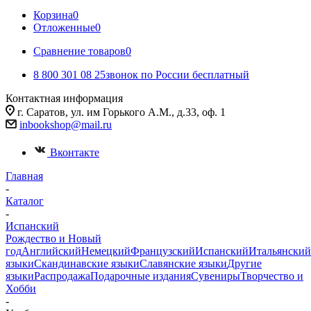
Корзина
0
Отложенные
0
Сравнение товаров
0
8 800 301 08 25
звонок по России бесплатный
Контактная информация
г. Саратов, ул. им Горького А.М., д.33, оф. 1
inbookshop@mail.ru
Вконтакте
Главная
-
Каталог
-
Испанский
Рождество и Новый
год
Английский
Немецкий
Французский
Испанский
Итальянский
языки
Скандинавские языки
Славянские языки
Другие
языки
Распродажа
Подарочные издания
Сувениры
Творчество и
Хобби
-