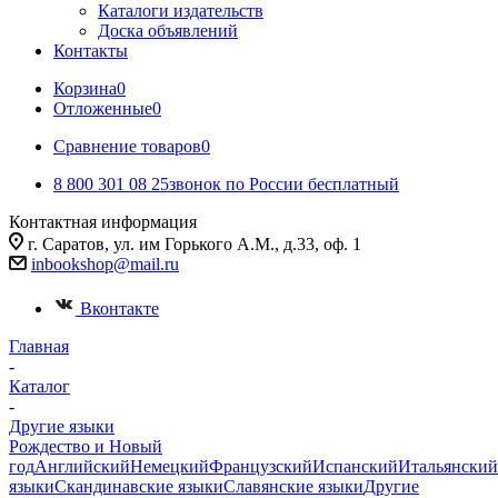
Каталоги издательств
Доска объявлений
Контакты
Корзина
0
Отложенные
0
Сравнение товаров
0
8 800 301 08 25
звонок по России бесплатный
Контактная информация
г. Саратов, ул. им Горького А.М., д.33, оф. 1
inbookshop@mail.ru
Вконтакте
Главная
-
Каталог
-
Другие языки
Рождество и Новый
год
Английский
Немецкий
Французский
Испанский
Итальянский
языки
Скандинавские языки
Славянские языки
Другие