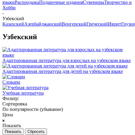
языки
Распродажа
Подарочные издания
Сувениры
Творчество и
Хобби
-
Узбекский
Казахский
Азербайджанский
Венгерский
Греческий
Иврит
Грузи
Узбекский
Адаптированная литература для взрослых на узбекском языке
Адаптированная литература для детей на узбекском языке
Словари
Учебная литература
Фильтр:
Сортировка
По популярности (убывание)
Цена
Показать
Сбросить