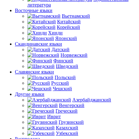
литература
Восточные языки
Вьетнамский
Китайский
Корейский
Хинди
Японский
Скандинавские языки
Датский
Норвежский
Финский
Шведский
Славянские языки
Польский
Русский
Чешский
Другие языки
Азербайджанский
Венгерский
Греческий
Иврит
Грузинский
Казахский
Узбекский
Распродажа