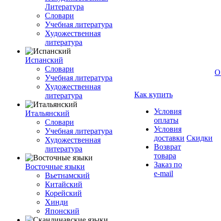
Литература
Словари
Учебная литература
Художественная
литература
Испанский
Словари
О
Учебная литература
Художественная
Как купить
литература
Условия
Итальянский
оплаты
Словари
Условия
Учебная литература
доставки
Скидки
Художественная
Возврат
литература
товара
Заказ по
Восточные языки
e-mail
Вьетнамский
Китайский
Корейский
Хинди
Японский