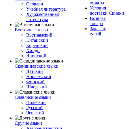
оплаты
Словари
Условия
Учебная литература
доставки
Скидки
Художественная
Возврат
литература
товара
Заказ по
Восточные языки
e-mail
Вьетнамский
Китайский
Корейский
Хинди
Японский
Скандинавские языки
Датский
Норвежский
Финский
Шведский
Славянские языки
Польский
Русский
Чешский
Другие языки
Азербайджанский