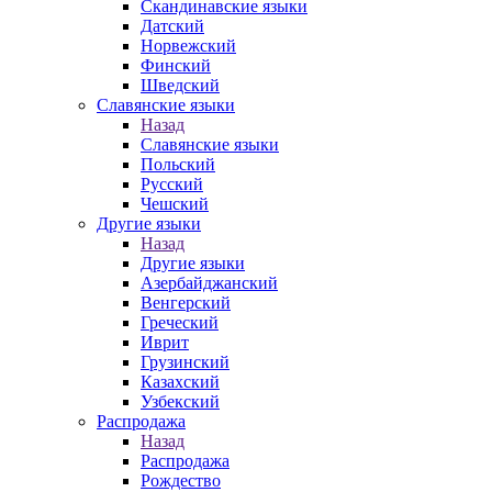
Скандинавские языки
Датский
Норвежский
Финский
Шведский
Славянские языки
Назад
Славянские языки
Польский
Русский
Чешский
Другие языки
Назад
Другие языки
Азербайджанский
Венгерский
Греческий
Иврит
Грузинский
Казахский
Узбекский
Распродажа
Назад
Распродажа
Рождество