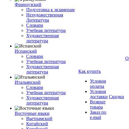
Французский
Подготовка к экзаменам
Нехудожественная
Литература
Словари
Учебная литература
Художественная
литература
Испанский
Словари
О
Учебная литература
Художественная
Как купить
литература
Условия
Итальянский
оплаты
Словари
Условия
Учебная литература
доставки
Скидки
Художественная
Возврат
литература
товара
Заказ по
Восточные языки
e-mail
Вьетнамский
Китайский
Корейский