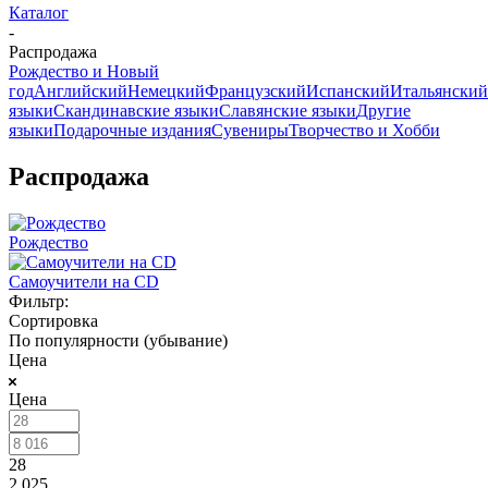
Каталог
-
Распродажа
Рождество и Новый
год
Английский
Немецкий
Французский
Испанский
Итальянский
языки
Скандинавские языки
Славянские языки
Другие
языки
Подарочные издания
Сувениры
Творчество и Хобби
Распродажа
Рождество
Самоучители на CD
Фильтр:
Сортировка
По популярности (убывание)
Цена
Цена
28
2 025