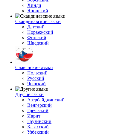
Хинди
Японский
Скандинавские языки
Датский
Норвежский
Финский
Шведский
Славянские языки
Польский
Русский
Чешский
Другие языки
Азербайджанский
Венгерский
Греческий
Иврит
Грузинский
Казахский
Узбекский