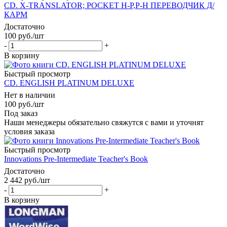
CD. X-TRANSLATOR; POCKET Н-Р,Р-Н ПЕРЕВОДЧИК Д/
КАРМ
Достаточно
100
руб.
/шт
-
+
В корзину
Быстрый просмотр
CD. ENGLISH PLATINUM DELUXE
Нет в наличии
100
руб.
/шт
Под заказ
Наши менеджеры обязательно свяжутся с вами и уточнят
условия заказа
Быстрый просмотр
Innovations Pre-Intermediate Teacher's Book
Достаточно
2 442
руб.
/шт
-
+
В корзину