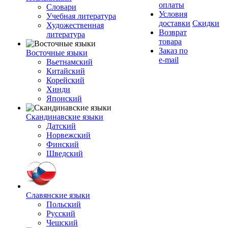
оплаты
Словари
Условия
Учебная литература
доставки
Скидки
Художественная
Возврат
литература
товара
Заказ по
Восточные языки
e-mail
Вьетнамский
Китайский
Корейский
Хинди
Японский
Скандинавские языки
Датский
Норвежский
Финский
Шведский
Славянские языки
Польский
Русский
Чешский