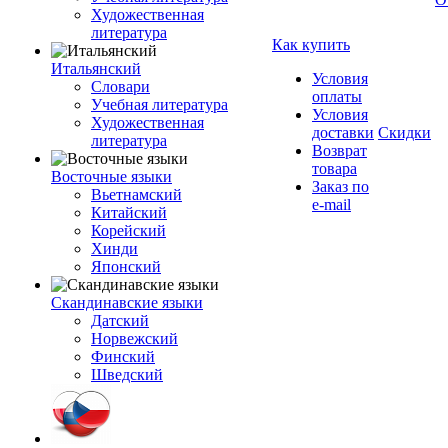
Художественная
литература
Как купить
Итальянский
Условия
Словари
оплаты
Учебная литература
Условия
Художественная
доставки
Скидки
литература
Возврат
товара
Восточные языки
Заказ по
Вьетнамский
e-mail
Китайский
Корейский
Хинди
Японский
Скандинавские языки
Датский
Норвежский
Финский
Шведский