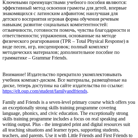
Ключевыми преимуществами учебного пособия являются:
эффективный метод освоения грамоты для детей, впервые
знакомящихся с латинским алфавитом; наилучшая для
детского восприятия игровая форма обучения речевым
навыкам; развитие социальных компетентностей:
отзывчивости, готовности помочь, чувства благодарности и
ответственности; упражнения, основанные на методе
физического реагирования (TPR – Total Physical Response) в
виде песен, игр, инсценировок; полный комплект
методических материалов; дополнительное пособие по
грамматике – Grammar Friends.
Внимание! Издательство прекратило укомплектовывать
учебник компакт-диском. Все материалы, размещённые на
диске, теперь доступны на сайте издательства по ссылке:
https://elt.oup.com/student/familyandfriends
.
Family and Friends is a seven-level primary course which offers you
an exceptionally strong skills training programme covering
language, phonics, and civic education. The exceptionally strong
skills training programme includes a focus on real speaking and
writing output. Plus - the integrated print and digital resources suit
all teaching situations and learner types, supporting students,
teachers, and parents. Use it with Little Friends and First Friends to