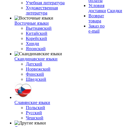
оплаты
Учебная литература
Условия
Художественная
доставки
Скидки
литература
Возврат
товара
Восточные языки
Заказ по
Вьетнамский
e-mail
Китайский
Корейский
Хинди
Японский
Скандинавские языки
Датский
Норвежский
Финский
Шведский
Славянские языки
Польский
Русский
Чешский