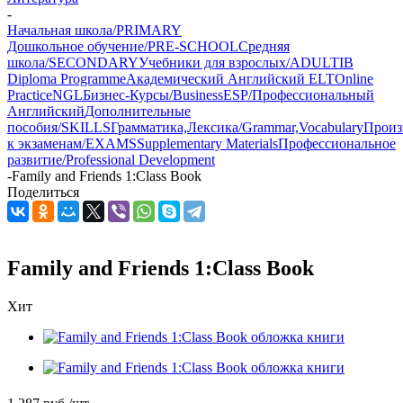
-
Начальная школа/PRIMARY
Дошкольное обучение/PRE-SCHOOL
Средняя
школа/SECONDARY
Учебники для взрослых/ADULT
IB
Diploma Programme
Академический Английский ELT
Online
Practice
NGL
Бизнес-Курсы/Business
ESP/Профессиональный
Английский
Дополнительные
пособия/SKILLS
Грамматика,Лексика/Grammar,Vocabulary
Произ
к экзаменам/EXAMS
Supplementary Materials
Профессиональное
развитие/Professional Development
-
Family and Friends 1:Class Book
Поделиться
Family and Friends 1:Class Book
Хит