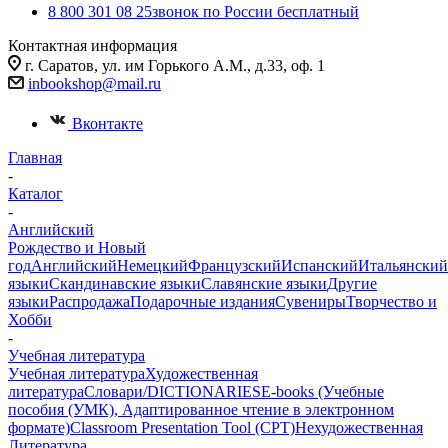
8 800 301 08 25
звонок по России бесплатный
Контактная информация
г. Саратов, ул. им Горького А.М., д.33, оф. 1
inbookshop@mail.ru
Вконтакте
Главная
-
Каталог
-
Английский
Рождество и Новый
год
Английский
Немецкий
Французский
Испанский
Итальянский
языки
Скандинавские языки
Славянские языки
Другие
языки
Распродажа
Подарочные издания
Сувениры
Творчество и
Хобби
-
Учебная литература
Учебная литература
Художественная
литература
Словари/DICTIONARIES
E-books (Учебные
пособия (УМК), Адаптированное чтение в электронном
формате)
Classroom Presentation Tool (CPT)
Нехудожественная
Литература