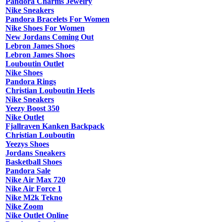
Pandora Charms Jewelry
Nike Sneakers
Pandora Bracelets For Women
Nike Shoes For Women
New Jordans Coming Out
Lebron James Shoes
Lebron James Shoes
Louboutin Outlet
Nike Shoes
Pandora Rings
Christian Louboutin Heels
Nike Sneakers
Yeezy Boost 350
Nike Outlet
Fjallraven Kanken Backpack
Christian Louboutin
Yeezys Shoes
Jordans Sneakers
Basketball Shoes
Pandora Sale
Nike Air Max 720
Nike Air Force 1
Nike M2k Tekno
Nike Zoom
Nike Outlet Online