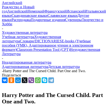
Английский
Рождество и Новый
год
Английский
Немецкий
Французский
Испанский
Итальянский
языки
Скандинавские языки
Славянские языки
Другие
языки
Распродажа
Подарочные издания
Сувениры
Творчество и
Хобби
-
Художественная литература
Учебная литература
Художественная
литература
Словари/DICTIONARIES
E-books (Учебные
пособия (УМК), Адаптированное чтение в электронном
формате)
Classroom Presentation Tool (CPT)
Нехудожественная
Литература
-
Неадаптированная литература
Адаптированная литература
Детская литература
-
Harry Potter and The Cursed Child. Part One and Two.
Поделиться
Harry Potter and The Cursed Child. Part
One and Two.