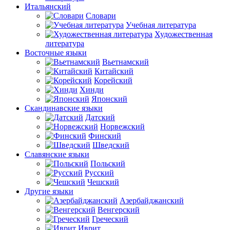
Итальянский
Словари
Учебная литература
Художественная
литература
Восточные языки
Вьетнамский
Китайский
Корейский
Хинди
Японский
Скандинавские языки
Датский
Норвежский
Финский
Шведский
Славянские языки
Польский
Русский
Чешский
Другие языки
Азербайджанский
Венгерский
Греческий
Иврит