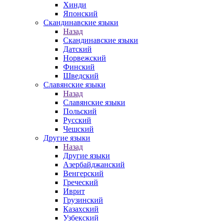
Хинди
Японский
Скандинавские языки
Назад
Скандинавские языки
Датский
Норвежский
Финский
Шведский
Славянские языки
Назад
Славянские языки
Польский
Русский
Чешский
Другие языки
Назад
Другие языки
Азербайджанский
Венгерский
Греческий
Иврит
Грузинский
Казахский
Узбекский