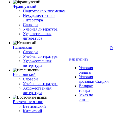
Французский
Подготовка к экзаменам
Нехудожественная
Литература
Словари
Учебная литература
Художественная
литература
Испанский
О
Словари
Учебная литература
Как купить
Художественная
литература
Условия
оплаты
Итальянский
Условия
Словари
доставки
Скидки
Учебная литература
Возврат
Художественная
товара
литература
Заказ по
e-mail
Восточные языки
Вьетнамский
Китайский