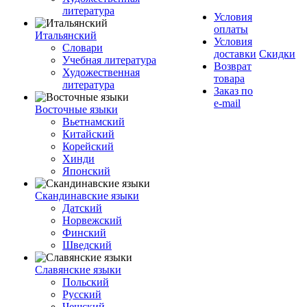
литература
Условия
оплаты
Итальянский
Условия
Словари
доставки
Скидки
Учебная литература
Возврат
Художественная
товара
литература
Заказ по
e-mail
Восточные языки
Вьетнамский
Китайский
Корейский
Хинди
Японский
Скандинавские языки
Датский
Норвежский
Финский
Шведский
Славянские языки
Польский
Русский
Чешский